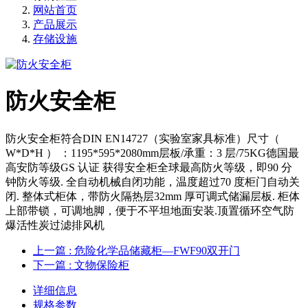
网站首页
产品展示
存储设施
防火安全柜
防火安全柜符合DIN EN14727（实验室家具标准）尺寸（
W*D*H ） ：1195*595*2080mm层板/承重：3 层/75KG德国最
高安防等级GS 认证 获得安全柜全球最高防火等级，即90 分
钟防火等级. 全自动机械自闭功能，温度超过70 度柜门自动关
闭. 整体式柜体，带防火隔热层32mm 厚可调式储漏层板. 柜体
上部带锁，可调地脚，便于不平坦地面安装.顶置循环空气防
爆活性炭过滤排风机
上一篇
: 危险化学品储藏柜—FWF90双开门
下一篇
: 文物保险柜
详细信息
规格参数